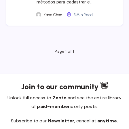
métodos para cadastrar e…
Kane Chan
3 Min Read
Page 1 of 1
Join to our community 👋
Unlock full access to
Zento
and see the entire library
of
paid-members
only posts.
Subscribe to our
Newsletter
, cancel at
anytime.