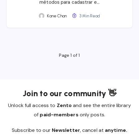
métodos para cadastrar e…
Kane Chan
3 Min Read
Page 1 of 1
Join to our community 👋
Unlock full access to
Zento
and see the entire library
of
paid-members
only posts.
Subscribe to our
Newsletter
, cancel at
anytime.