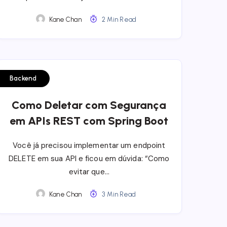
Kane Chan
2 Min Read
Backend
Como Deletar com Segurança
em APIs REST com Spring Boot
Você já precisou implementar um endpoint
DELETE em sua API e ficou em dúvida: “Como
evitar que…
Kane Chan
3 Min Read