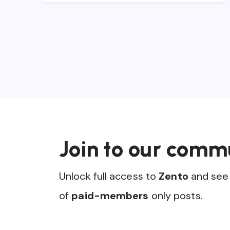
Join to our comm
Unlock full access to
Zento
and see 
of
paid-members
only posts.