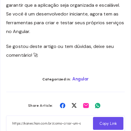
garantir que a aplicação seja organizada e escalável.
Se você é um desenvolvedor iniciante, agora tem as
ferramentas para criar e testar seus próprios serviços
no Angular.
Se gostou deste artigo ou tem dúvidas, deixe seu
comentário! 🚀
Angular
Categorized in:
Share
Share
Share
Share
Share Article:
on
on
on
on
Facebook
Twitter
Email
Whatsapp
Copy Link