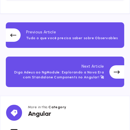
Previous Article
Tudo o que você precisa saber sobre Observables
Next Article
Diga Adeus ao NgModule: Explorando a Nova Era
com Standalone Components no Angular! 🚀
More in this
Category
Angular
Angular