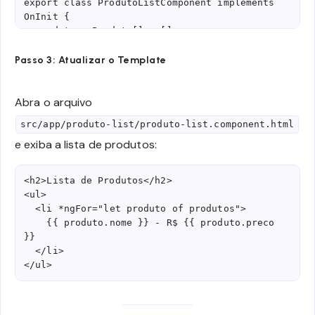
export class ProdutoListComponent implements 
OnInit {

  produtos: Produto[] = [];

  constructor(private produtoService: 
Passo 3: Atualizar o Template
ProdutoService) {}

Abra o arquivo
  ngOnInit(): void {

    // Obtém os produtos do serviço

src/app/produto-list/produto-list.component.html
    this.produtos = 
e exiba a lista de produtos:
this.produtoService.getProdutos();

  }

}
<h2>Lista de Produtos</h2>

<ul>

  <li *ngFor="let produto of produtos">

    {{ produto.nome }} - R$ {{ produto.preco 
}}

  </li>

</ul>