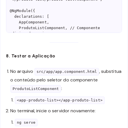
@NgModule({

  declarations: [

    AppComponent,

    ProdutoListComponent, // Componente 
adicionado aqui

  ],

  imports: [

    BrowserModule,

8. Testar a Aplicação
    AppRoutingModule,

  ],

  providers: [],

No arquivo
, substitua
src/app/app.component.html
  bootstrap: [AppComponent],

o conteúdo pelo seletor do componente
})

export class AppModule {}
:
ProdutoListComponent
<app-produto-list></app-produto-list>
No terminal, inicie o servidor novamente:
ng serve