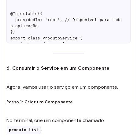
@Injectable({

  providedIn: 'root', // Disponível para toda 
a aplicação

})

export class ProdutoService {

  private produtos = [

    { id: 1, nome: 'Produto A', preco: 100 },

    { id: 2, nome: 'Produto B', preco: 200 },

  ];

6. Consumir o Service em um Componente
  constructor() {}

Agora, vamos usar o serviço em um componente.
  // Retorna a lista de produtos

  getProdutos() {

    return this.produtos;

Passo 1: Criar um Componente
  }

  // Adiciona um produto à lista

No terminal, crie um componente chamado
  addProduto(produto: { id: number; nome: 
:
produto-list
string; preco: number }) {

    this.produtos.push(produto);
