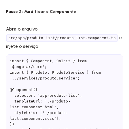
Passo 2: Modificar o Componente
Abra o arquivo
e
src/app/produto-list/produto-list.component.ts
injete o serviço:
import { Component, OnInit } from 
'@angular/core';

import { Produto, ProdutoService } from 
'../services/produto.service';

@Component({

  selector: 'app-produto-list',

  templateUrl: './produto-
list.component.html',

  styleUrls: ['./produto-
list.component.scss'],

})
