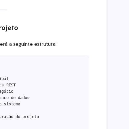
rojeto
rá a seguinte estrutura:
pal

s REST

gócio

nco de dados

 sistema

ração do projeto
