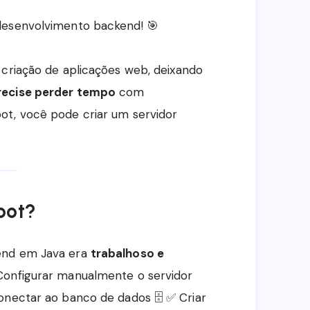
desenvolvimento backend! 🎯
a criação de aplicações web, deixando
recise perder tempo
com
ot, você pode criar um servidor
oot?
end em Java era
trabalhoso e
 Configurar manualmente o servidor
conectar ao banco de dados 🗄️ ✅ Criar