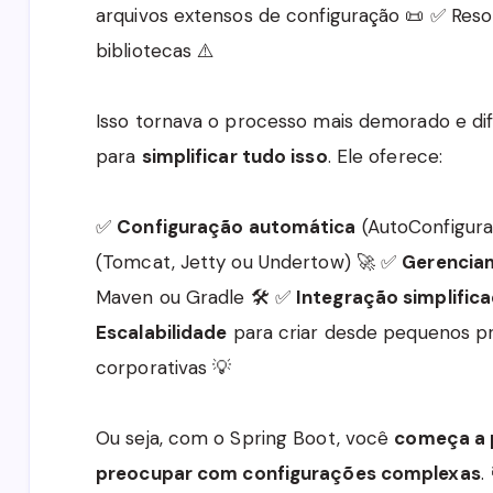
arquivos extensos de configuração 📜 ✅ Reso
bibliotecas ⚠️
Isso tornava o processo mais demorado e difí
para
simplificar tudo isso
. Ele oferece:
✅
Configuração automática
(AutoConfigura
(Tomcat, Jetty ou Undertow) 🚀 ✅
Gerenciam
Maven ou Gradle 🛠️ ✅
Integração simplific
Escalabilidade
para criar desde pequenos pr
corporativas 💡
Ou seja, com o Spring Boot, você
começa a 
preocupar com configurações complexas
.