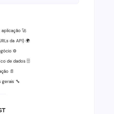
 aplicação 🚀
URLs da API) 🌍
gócio ⚙️
o de dados 🗄️
ação 📄
 gerais 🔧
ST