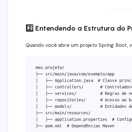
2️⃣ Entendendo a Estrutura do P
Quando você abre um projeto Spring Boot, ve
meu-projeto/

├── src/main/java/com/exemplo/app

│   ├── Application.java  # Classe princi
│   ├── controllers/       # Controladore
│   ├── services/          # Regras de ne
│   ├── repositories/      # Acesso ao ba
│   ├── models/            # Entidades do
├── src/main/resources/

│   ├── application.properties  # Configu
├── pom.xml  # Dependências Maven