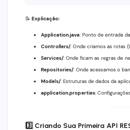
📝
Explicação:
Application.java
: Ponto de entrada da
Controllers/
: Onde criamos as rotas (
Services/
: Onde ficam as regras de ne
Repositories/
: Onde acessamos o banc
Models/
: Estruturas de dados da aplic
application.properties
: Configurações
3️⃣ Criando Sua Primeira API RE