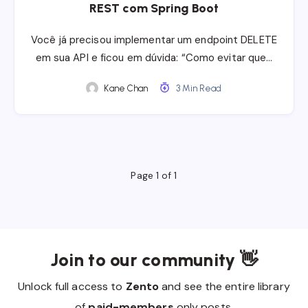
REST com Spring Boot
Você já precisou implementar um endpoint DELETE
em sua API e ficou em dúvida: “Como evitar que…
Kane Chan
3 Min Read
Page 1 of 1
Join to our community 👋
Unlock full access to
Zento
and see the entire library
of
paid-members
only posts.