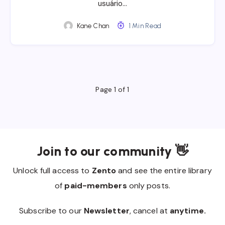
usuário…
Kane Chan
1 Min Read
Page 1 of 1
Join to our community 👋
Unlock full access to
Zento
and see the entire library
of
paid-members
only posts.
Subscribe to our
Newsletter
, cancel at
anytime.