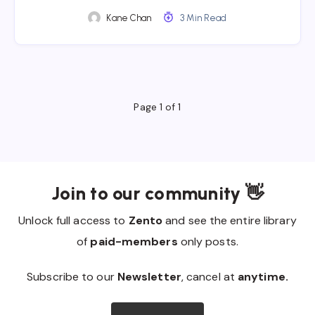
Kane Chan
3 Min Read
Page 1 of 1
Join to our community 👋
Unlock full access to
Zento
and see the entire library
of
paid-members
only posts.
Subscribe to our
Newsletter
, cancel at
anytime.