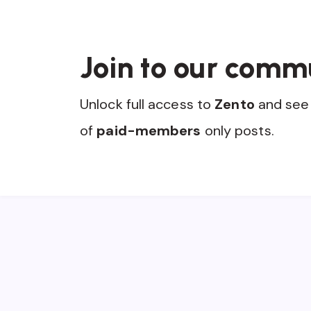
Join to our comm
Unlock full access to
Zento
and see 
of
paid-members
only posts.