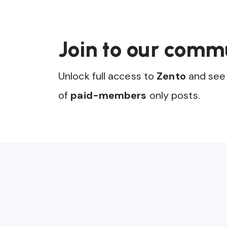
Join to our comm
Unlock full access to
Zento
and see 
of
paid-members
only posts.