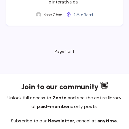
e interativa da…
Kane Chan
2 Min Read
Page 1 of 1
Join to our community 👋
Unlock full access to
Zento
and see the entire library
of
paid-members
only posts.
Subscribe to our
Newsletter
, cancel at
anytime.