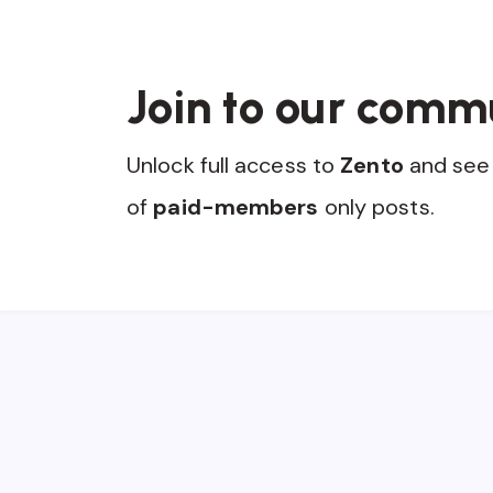
Join to our comm
Unlock full access to
Zento
and see 
of
paid-members
only posts.