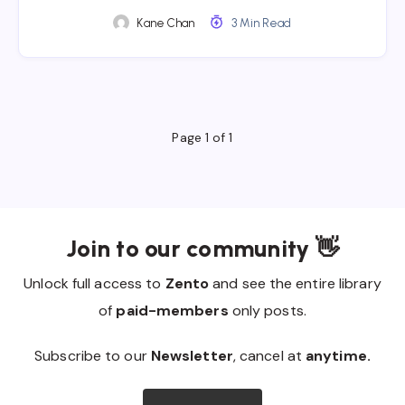
Kane Chan
3 Min Read
Page 1 of 1
Join to our community 👋
Unlock full access to
Zento
and see the entire library
of
paid-members
only posts.
Subscribe to our
Newsletter
, cancel at
anytime.