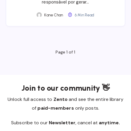
responsável por gerar…
Kane Chan
6 Min Read
Page 1 of 1
Join to our community 👋
Unlock full access to
Zento
and see the entire library
of
paid-members
only posts.
Subscribe to our
Newsletter
, cancel at
anytime.