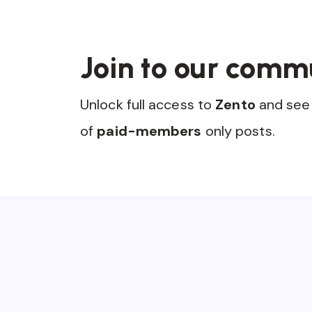
Join to our comm
Unlock full access to
Zento
and see 
of
paid-members
only posts.