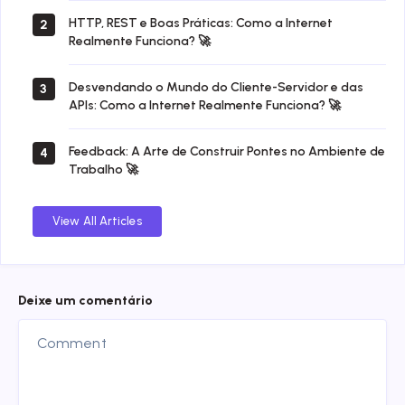
HTTP, REST e Boas Práticas: Como a Internet
2
Realmente Funciona? 🚀
Desvendando o Mundo do Cliente-Servidor e das
3
APIs: Como a Internet Realmente Funciona? 🚀
Feedback: A Arte de Construir Pontes no Ambiente de
4
Trabalho 🚀
View All Articles
Deixe um comentário