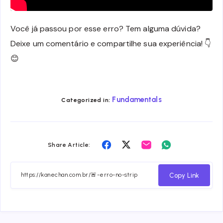
Você já passou por esse erro? Tem alguma dúvida?
Deixe um comentário e compartilhe sua experiência! 👇
😊
Fundamentals
Categorized in:
Share
Share
Share
Share
Share Article:
on
on
on
on
Facebook
Twitter
Email
Whatsapp
Copy Link