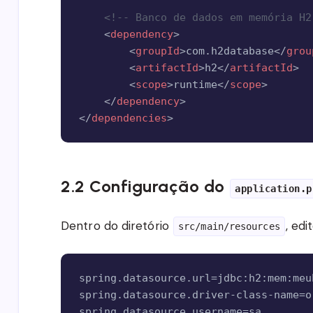
<!-- Banco de dados em memória H2
<
dependency
>
<
groupId
>
com.h2database
</
grou
<
artifactId
>
h2
</
artifactId
>
<
scope
>
runtime
</
scope
>
</
dependency
>
</
dependencies
>
2.2 Configuração do
application.p
Dentro do diretório
, edi
src/main/resources
spring.datasource.url=jdbc:h2:mem:meub
spring.datasource.driver-class-name=o
spring.datasource.username=sa
