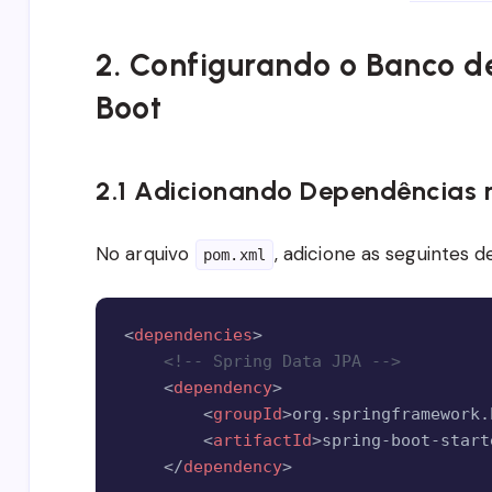
2. Configurando o Banco d
Boot
2.1 Adicionando Dependências
No arquivo
, adicione as seguintes 
pom.xml
<
dependencies
>
<!-- Spring Data JPA -->
<
dependency
>
<
groupId
>
org.springframework.
<
artifactId
>
spring-boot-start
</
dependency
>