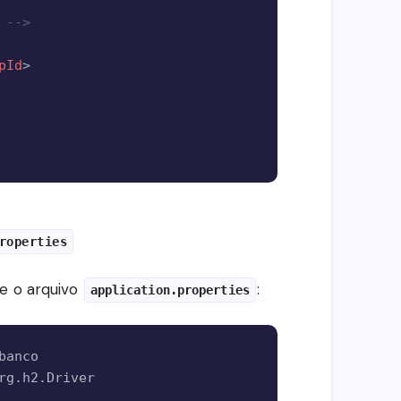
 -->
pId
>
roperties
te o arquivo
:
application.properties
Copy
anco

rg.h2.Driver
