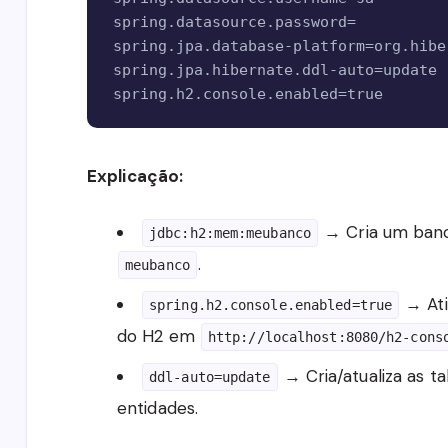
spring.datasource.password=

spring.jpa.database-platform=org.hibe
spring.jpa.hibernate.ddl-auto=update

spring.h2.console.enabled=true
Explicação:
→ Cria um ban
jdbc:h2:mem:meubanco
.
meubanco
→ Ati
spring.h2.console.enabled=true
do H2 em
http://localhost:8080/h2-cons
→ Cria/atualiza as 
ddl-auto=update
entidades.