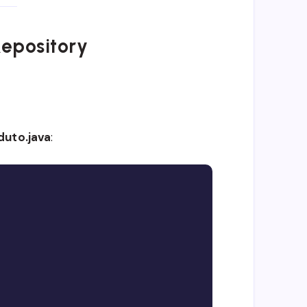
Repository
duto.java
:
Copy