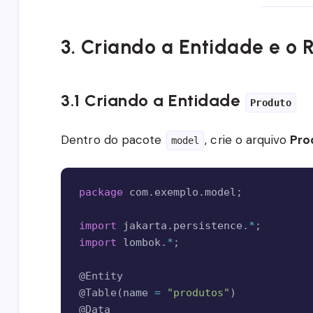
3. Criando a Entidade e o 
3.1 Criando a Entidade
Produto
Dentro do pacote
, crie o arquivo
Pro
model
package
com
.
exemplo
.
model
;
import
jakarta
.
persistence
.
*
;
import
lombok
.
*
;
@Entity
@Table
(
name 
=
"produtos"
)
@Data