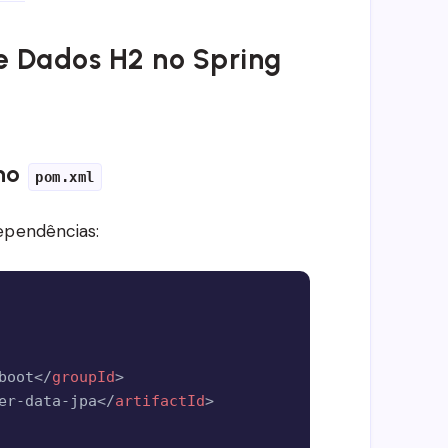
e Dados H2 no Spring
 no
pom.xml
dependências:
Copy
boot
</
groupId
>
er-data-jpa
</
artifactId
>