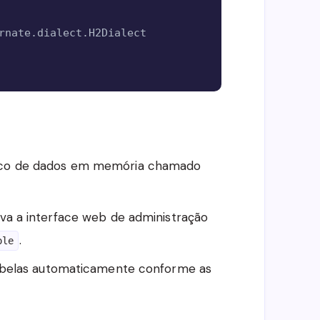
rnate.dialect.H2Dialect

co de dados em memória chamado
va a interface web de administração
.
ole
tabelas automaticamente conforme as