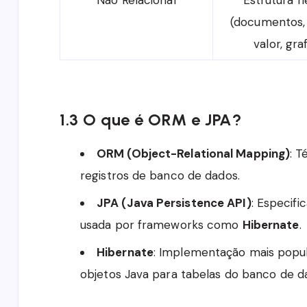
Não Relacional
Estrutura fl
(documentos,
valor, gra
1.3 O que é ORM e JPA?
ORM (Object-Relational Mapping)
: 
registros de banco de dados.
JPA (Java Persistence API)
: Especifi
usada por frameworks como
Hibernate
.
Hibernate
: Implementação mais popul
objetos Java para tabelas do banco de d