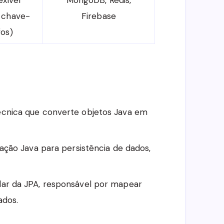
exível
MongoDB, Redis,
 chave-
Firebase
fos)
Técnica que converte objetos Java em
cação Java para persistência de dados,
ar da JPA, responsável por mapear
ados.