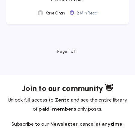
Kane Chan
2 Min Read
Page 1 of 1
Join to our community 👋
Unlock full access to
Zento
and see the entire library
of
paid-members
only posts.
Subscribe to our
Newsletter
, cancel at
anytime.