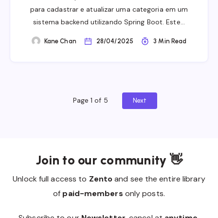
para cadastrar e atualizar uma categoria em um
sistema backend utilizando Spring Boot. Este…
Kane Chan
28/04/2025
3 Min Read
Page 1 of 5
Next
Join to our community 👋
Unlock full access to
Zento
and see the entire library
of
paid-members
only posts.
Subscribe to our
Newsletter
, cancel at
anytime.