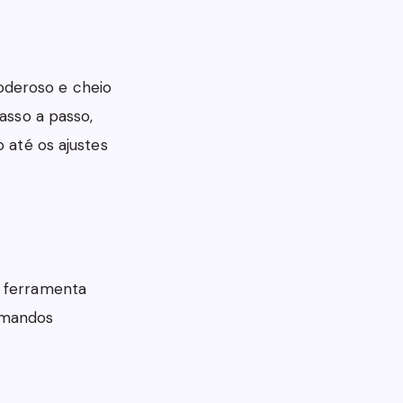
oderoso e cheio
asso a passo,
o até os ajustes
a ferramenta
omandos