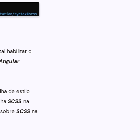
l habilitar o
 Angular
a de estilo.
olha
SCSS
na
s sobre
SCSS
na