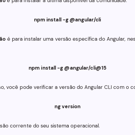
ção
é para instalar a última disponível da comunidade:
npm install -g @angular/cli
ção
é para instalar uma versão específica do Angular, ne
npm install -g @angular/cli@15
ão, você pode verificar a versão do Angular CLI com o 
ng version
são corrente do seu sistema operacional.