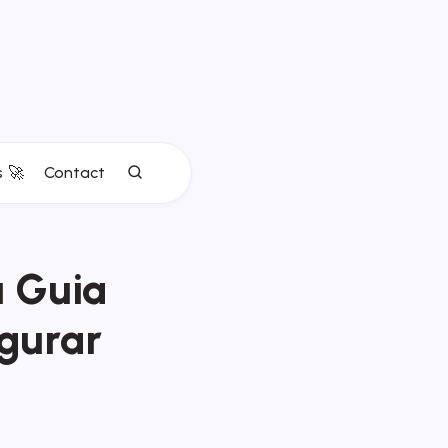
s 🚀
Contact
u Guia
igurar