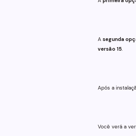
A
primeira op
A
segunda op
versão 15
.
Após a instalaç
Você verá a ver