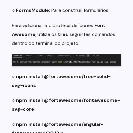
  background-color: var(--shadow-dark);

○
FormsModule
: Para construir formulários.
  display: flex;

  flex-direction: column;

  align-items: center;

Para adicionar a biblioteca de ícones
Font
  justify-content: center;

Awesome
, utilize os
três
seguintes comandos
}

dentro do terminal do projeto:
.location {

  color: var(--white);

  text-align: center;

  font-size: 1.2em;

}

○
npm install @fortawesome/free-solid-
.temperature {

svg-icons
  color: var(--white);

  font-size: 4em;

○
npm install @fortawesome/fontawesome-
  text-align: center;

  font-weight: 900;

svg-core
}

○
npm install @fortawesome/angular-
.more-info-label {

  color: var(--white);
