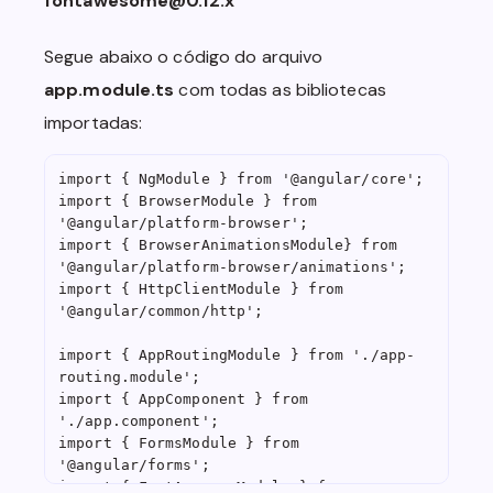
fontawesome@0.12.x
  font-size: 1.9em;

  display: flex;

Segue abaixo o código do arquivo
  flex-direction: column;

  justify-content: center;

app.module.ts
com todas as bibliotecas
  align-items: center;

importadas:
  margin-top: 0.5rem;

}

import { NgModule } from '@angular/core';

.more-info-container {

import { BrowserModule } from 
  flex: 1;

'@angular/platform-browser';

  background-color: var(--shadow-dark);

import { BrowserAnimationsModule} from 
  border-bottom-left-radius: 20px;

'@angular/platform-browser/animations';

  border-bottom-right-radius: 20px;

import { HttpClientModule } from 
  border-top-left-radius: 20px;

'@angular/common/http';

  border-top-right-radius: 20px;

  margin-top: 1em;

import { AppRoutingModule } from './app-
  margin-bottom: 1em;

routing.module';

  margin-left: 1em;

import { AppComponent } from 
  margin-right: 1em;

'./app.component';

  display: flex;

import { FormsModule } from 
  flex-direction: row;

'@angular/forms';

  flex-wrap: wrap;

import { FontAwesomeModule } from 