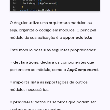
}

.container {

  width: 500px;

O Angular utiliza uma arquitetura modular, ou
  height: 80vh;

  background-color: var(--blue-2);

seja, organiza o código em módulos. O principal
  border-radius: 20px;

módulo da sua aplicação é o
app.module.ts
  box-shadow: 10px 10px 10px var(--shadow-
dark);

  margin-top: 3rem;

Este módulo possui as seguintes propriedades:
}

○
declarations:
declara os componentes que
.upper-data {

  position: relative;

pertencem ao módulo, como o
AppComponent
.
  overflow: hidden;

  width: 100%;

○
imports:
lista as importações de outros
  height: 50%;

  border-top-left-radius: 20px;

módulos necessários.
  border-top-right-radius: 20px;

}

○
providers:
define os serviços que podem ser
.lower-data {

injetados nos componentes.