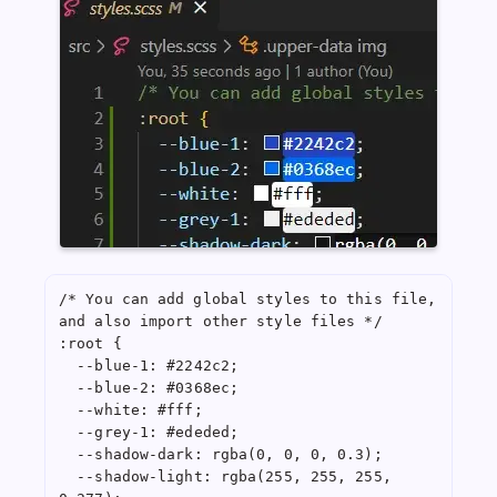
/* You can add global styles to this file, 
and also import other style files */

:root {

  --blue-1: #2242c2;

  --blue-2: #0368ec;

  --white: #fff;

  --grey-1: #ededed;

  --shadow-dark: rgba(0, 0, 0, 0.3);

  --shadow-light: rgba(255, 255, 255, 