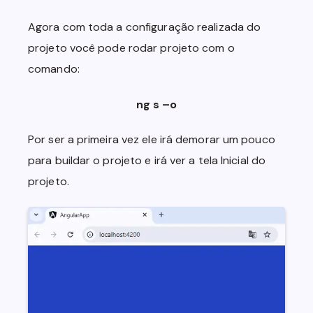
}

'@fortawesome/angular-fontawesome';

Agora com toda a configuração realizada do
.info-block {

@NgModule({

  width: 50%;

projeto você pode rodar projeto com o
declarations: [

  display: flex;

AppComponent

comando:
  flex-direction: row;

],

  margin-top: 1em;

imports: [

  margin-bottom: 1em;

ng s –o
BrowserModule,

}

AppRoutingModule,

BrowserAnimationsModule,

Por ser a primeira vez ele irá demorar um pouco
.info-block-label {

HttpClientModule,

  width: 50%;

para buildar o projeto e irá ver a tela Inicial do
FormsModule,

  display: flex;

FontAwesomeModule

projeto.
  flex-direction: column;

],

  justify-content: center;

providers: [],

  align-items: center;

bootstrap: [AppComponent]

}

})

export class AppModule { }
.info-block-label span {

  color: var(--white);

  font-size: 0.8em;

  margin-top: 0.4em;

}
