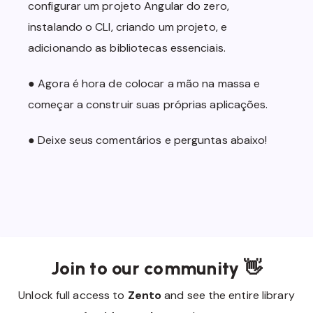
configurar um projeto Angular do zero,
  text-align: center;

  width: 70%;

instalando o CLI, criando um projeto, e
}

adicionando as bibliotecas essenciais.
.search-icon {

  margin-left: 1em;

● Agora é hora de colocar a mão na massa e
começar a construir suas próprias aplicações.
● Deixe seus comentários e perguntas abaixo!
Join to our community 👋
Unlock full access to
Zento
and see the entire library