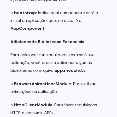
  position: relative;

  overflow: hidden;

○
bootstrap:
indica qual componente será o
  width: 100%;

  height: 50%;

inicial da aplicação, que, no caso, é o
  border-bottom-left-radius: 20px;

AppComponent
.
  border-bottom-right-radius: 20px;

  display: flex;

  flex-direction: column;

Adicionando Bibliotecas Essenciais:
}

.upper-data img {

Para adicionar funcionalidades extras à sua
  position: absolute;

aplicação, você precisa adicionar algumas
  top: 0;

  left: 0;

bibliotecas no arquivo
app.module.ts
:
  width: 100%;

  height: 100%;

○
BrowserAnimationsModule
: Para utilizar
}

animações na aplicação.
.weather-data {

  position: relative;

○
HttpClientModule
: Para fazer requisições
  z-index: 1;

  width: 100%;

HTTP e consumir API’s.
  height: 100%;
