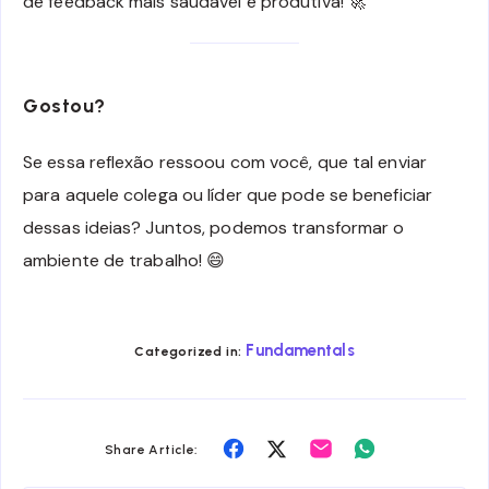
de feedback mais saudável e produtiva! 🚀
Gostou?
Se essa reflexão ressoou com você, que tal enviar
para aquele colega ou líder que pode se beneficiar
dessas ideias? Juntos, podemos transformar o
ambiente de trabalho! 😄
Fundamentals
Categorized in:
Share
Share
Share
Share
Share Article:
on
on
on
on