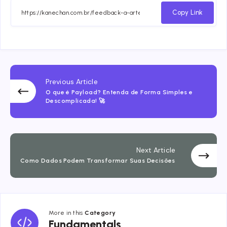
Facebook
Twitter
Email
Whatsapp
Copy Link
Previous Article
O que é Payload? Entenda de Forma Simples e
Descomplicada! 🚀
Next Article
Como Dados Podem Transformar Suas Decisões
More in this
Category
Fundamentals
Fundamentals